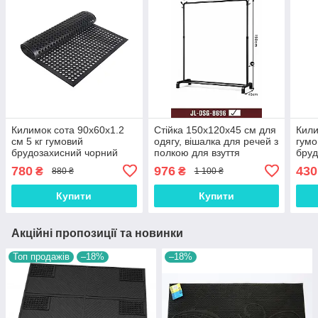
Килимок сота 90х60х1.2
Стійка 150х120х45 см для
Кили
см 5 кг гумовий
одягу, вішалка для речей з
гумо
брудозахисний чорний
полкою для взуття
бруд
(2503/8696)
кг (К
780
976
430
₴
₴
880 ₴
1 100 ₴
Купити
Купити
Акційні пропозиції та новинки
Топ продажів
–18%
–18%