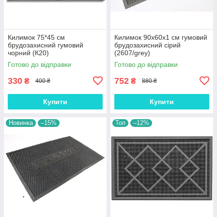
Килимок 75*45 см
Килимок 90х60х1 см гумовий
брудозахисний гумовий
брудозахисний сірий
чорний (К20)
(2607/grey)
Готово до відправки
Готово до відправки
330
752
₴
₴
400 ₴
880 ₴
Купити
Купити
Новинка
–15%
Топ
–12%