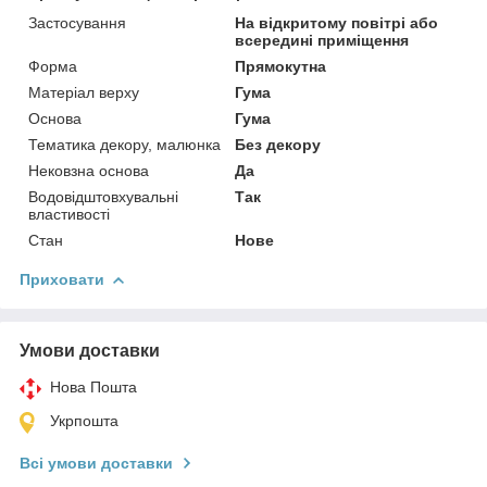
Застосування
На відкритому повітрі або
всередині приміщення
Форма
Прямокутна
Матеріал верху
Гума
Основа
Гума
Тематика декору, малюнка
Без декору
Нековзна основа
Да
Водовідштовхувальні
Так
властивості
Стан
Нове
Приховати
Умови доставки
Нова Пошта
Укрпошта
Всі умови доставки