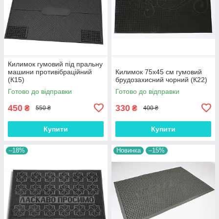
Килимок гумовий під пральну
машини противібраційний
Килимок 75х45 см гумовий
(К15)
брудозахисний чорний (К22)
Готово до відправки
Готово до відправки
450
330
₴
₴
550 ₴
400 ₴
Купити
Купити
–18%
Новинка
–15%