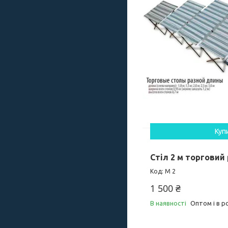
Куп
Стіл 2 м торговий
М 2
1 500 ₴
В наявності
Оптом і в р