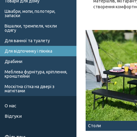
Товари для дому
матеріалів, які гаран
створення комфортної
Швабри, мопи, полотери,
запаски
Вішалки, тремпеля, чохли
одягу
Для ванної та туалету
Для відпочинку і пікніка
Драбини
Меблева фурнітура, кріплення,
кронштейни
Москітна сітка на двері з
магнітами
О нас
Відгуки
Столи