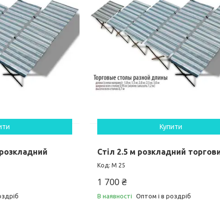
ити
Купити
 розкладний
Стіл 2.5 м розкладний торгов
М 25
1 700 ₴
оздріб
В наявності
Оптом і в роздріб