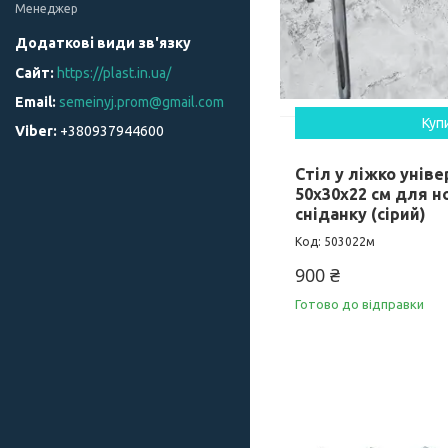
Менеджер
https://plast.in.ua/
semeinyj.prom@gmail.com
Куп
+380937944600
Стіл у ліжко унів
50х30х22 см для н
сніданку (сірий)
503022м
900 ₴
Готово до відправки