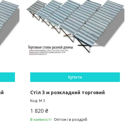
Купити
ий
Стіл 3 м розкладний торговий
М 3
1 820 ₴
В наявності
Оптом і в роздріб