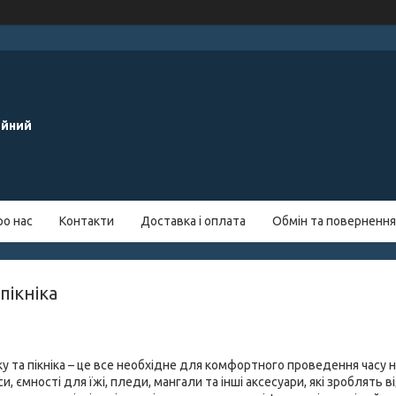
ейний
ро нас
Контакти
Доставка і оплата
Обмін та повернення
пікніка
у та пікніка – це все необхідне для комфортного проведення часу н
и, ємності для їжі, пледи, мангали та інші аксесуари, які зроблять 