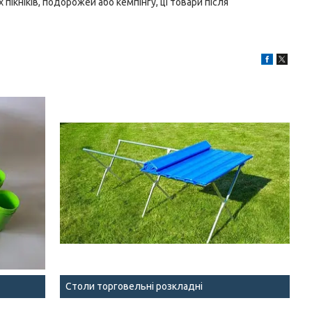
 пікніків, подорожей або кемпінгу, ці товари після
Столи торговельні розкладні