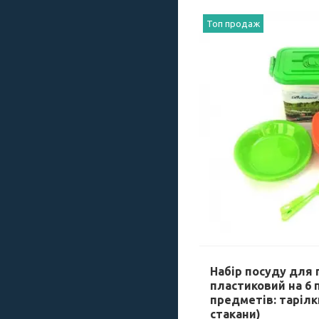
Топ продаж
Набір посуду для 
пластиковий на 6 
предметів: тарілк
стакани)