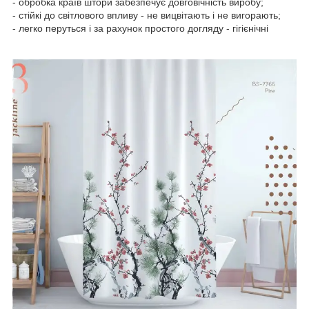
- обробка країв штори забезпечує довговічність виробу;
- стійкі до світлового впливу - не вицвітають і не вигорають;
- легко перуться і за рахунок простого догляду - гігієнічні