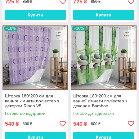
725
725
₴
₴
850 ₴
850 ₴
Купити
Купити
–10%
–10%
Шторка 180*200 см для
Шторка 180*200 см для
ванної кімнати поліестер з
ванної кімнати поліестер з
декором Ringo V5
декором Bamboo
Готово до відправки
Готово до відправки
540
540
₴
₴
600 ₴
600 ₴
Купити
Купити