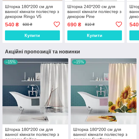
Шторка 180*200 см для
Шторка 240*200 см для
Штор
ванної кімнати поліестер з
ванної кімнати поліестер з
ванн
декором Ringo V5
декором Pine
деко
540
690
540
₴
₴
600 ₴
810 ₴
Купити
Купити
Акційні пропозиції та новинки
–15%
–15%
Шторка 180*200 см для
Шторка 180*200 см для
ванної кімнати поліестер з
ванної кімнати поліестер з