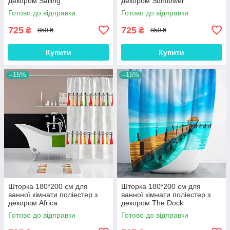
декором Sailing
декором Sunflower
Готово до відправки
Готово до відправки
725
725
₴
₴
850 ₴
850 ₴
Купити
Купити
–15%
–15%
Шторка 180*200 см для
Шторка 180*200 см для
ванної кімнати поліестер з
ванної кімнати поліестер з
декором Africa
декором The Dock
Tropichome
Готово до відправки
Готово до відправки