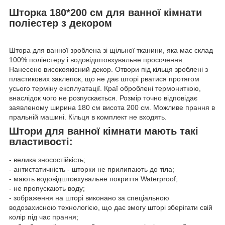
Шторка 180*200 см для ванної кімнати
поліестер з декором
Штора для ванної зроблена зі щільної тканини, яка має склад
100% поліестеру і водовідштовхувальне просочення.
Нанесено високоякісний декор. Отвори під кільця зроблені з
пластикових заклепок, що не дає шторі рватися протягом
усього терміну експлуатації. Краї оброблені термониткою,
внаслідок чого не розпускається. Розмір точно відповідає
заявленому ширина 180 см висота 200 см. Можливе прання в
пральній машині. Кільця в комплект не входять.
Штори для ванної кімнати мають такі
властивості:
- велика зносостійкість;
- антистатичність - шторки не прилипають до тіла;
- мають водовідштовхувальне покриття Waterproof;
- не пропускають воду;
- зображення на шторі виконано за спеціальною
водозахисною технологією, що дає змогу шторі зберігати свій
колір під час прання;