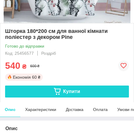
Шторка 180*200 см для ванної кімнати
поліестер з декором Pine
Готово до відправки
Код: 25456577
Роздріб
540
₴
600 ₴
Економія
60 ₴
Купити
Опис
Характеристики
Доставка
Оплата
Умови п
Опис