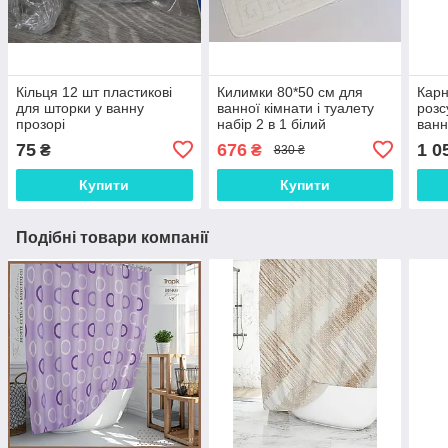
Кільця 12 шт пластикові
Килимки 80*50 см для
Карн
для шторки у ванну
ванної кімнати і туалету
розс
прозорі
набір 2 в 1 білий
ванн
75
676
1 0
₴
₴
830 ₴
Купити
Купити
Подібні товари компанії