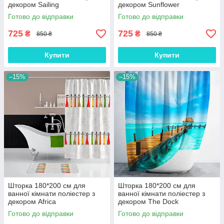
декором Sailing
декором Sunflower
Готово до відправки
Готово до відправки
725
725
₴
₴
850 ₴
850 ₴
Купити
Купити
–15%
–15%
Шторка 180*200 см для
Шторка 180*200 см для
ванної кімнати поліестер з
ванної кімнати поліестер з
декором Africa
декором The Dock
Tropichome
Готово до відправки
Готово до відправки