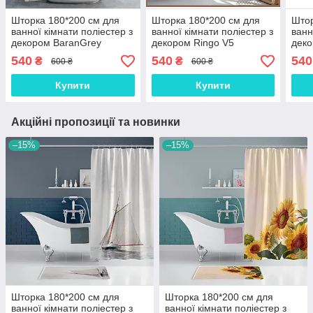
Шторка 180*200 см для
Шторка 180*200 см для
Штор
ванної кімнати поліестер з
ванної кімнати поліестер з
ванн
декором BaranGrey
декором Ringo V5
деко
540
540
540
₴
₴
600 ₴
600 ₴
Купити
Купити
Акційні пропозиції та новинки
–15%
–15%
Шторка 180*200 см для
Шторка 180*200 см для
ванної кімнати поліестер з
ванної кімнати поліестер з