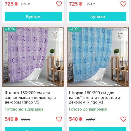
725
725
₴
₴
850 ₴
850 ₴
Купити
Купити
–10%
–10%
Шторка 180*200 см для
Шторка 180*200 см для
ванної кімнати поліестер з
ванної кімнати поліестер з
декором Ringo V5
декором Ringo V1
Готово до відправки
Готово до відправки
540
540
₴
₴
600 ₴
600 ₴