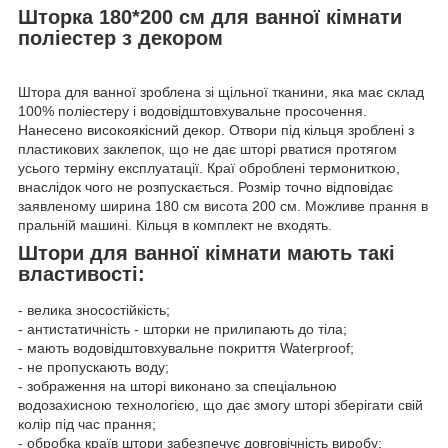
Шторка 180*200 см для ванної кімнати
поліестер з декором
Штора для ванної зроблена зі щільної тканини, яка має склад
100% поліестеру і водовідштовхувальне просочення.
Нанесено високоякісний декор. Отвори під кільця зроблені з
пластикових заклепок, що не дає шторі рватися протягом
усього терміну експлуатації. Краї оброблені термониткою,
внаслідок чого не розпускається. Розмір точно відповідає
заявленому ширина 180 см висота 200 см. Можливе прання в
пральній машині. Кільця в комплект не входять.
Штори для ванної кімнати мають такі
властивості:
- велика зносостійкість;
- антистатичність - шторки не прилипають до тіла;
- мають водовідштовхувальне покриття Waterproof;
- не пропускають воду;
- зображення на шторі виконано за спеціальною
водозахисною технологією, що дає змогу шторі зберігати свій
колір під час прання;
- обробка країв штори забезпечує довговічність виробу;