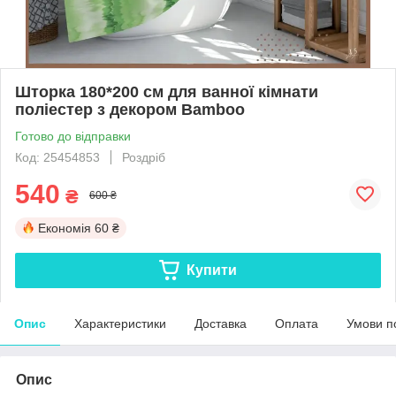
Шторка 180*200 см для ванної кімнати
поліестер з декором Bamboo
Готово до відправки
Код: 25454853
Роздріб
540
₴
600 ₴
Економія
60 ₴
Купити
Опис
Характеристики
Доставка
Оплата
Умови п
Опис