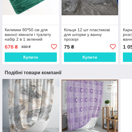
Килимки 80*50 см для
Кільця 12 шт пластикові
Карн
ванної кімнати і туалету
для шторки у ванну
розс
набір 2 в 1 зелений
прозорі
ванн
676
75
1 0
₴
₴
830 ₴
Купити
Купити
Подібні товари компанії