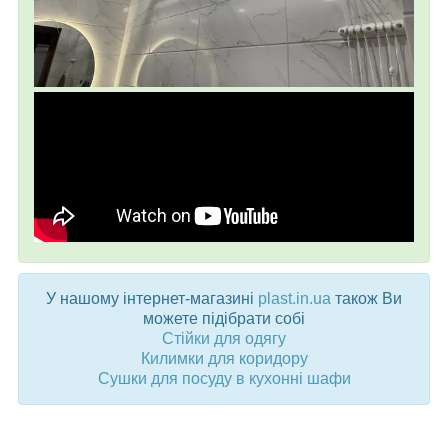
У нашому інтернет-магазині
plast.in.ua
також Ви
можете підібрати собі
Стійки для одягу
Килимки для коридору
Сушки для посуду в кухонні шафи