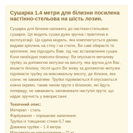
Сушарка 1.4 метри для білизни посилена
настінно-стельова на шість лозин.
Сушарка для білизни належить до настінно-стельових
сушарок. Ця модель сушки дуже зручна і практична в
експлуатації. Це єдина модель, яка комплектується двома
видами кріплень на стіну і на стелю, Ви самі обираєте те
кріплення, яке підходить Вам, під час встановлення сушки.
Коли необхідно повісити білизну: Ви опускаєте металеву
трубку за допомогою мотузки на висоту, яка зручна для Вас,
вішаєте білизну, після цього Ви знову за допомогою мотузки
піднімаєте трубку на максимальну висоту, де білизна, яка
сохне, не заважатиме. Трубки піднімаються й опускаються
кожна окремо, таким чином прути з білизною, які йдуть
попереду, не заважають заповнювати наступні прути, що
надає зручність у використанні.
Технічний опис:
Матеріал - сталь
Фарбування – порошкове напилення.
Трубка із товщиною стінки 0,7 мм.
Довжина трубки – 1.4 метра.
Максимальне навантаження – 21 кг.