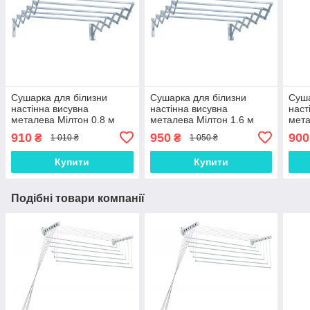
Сушарка для білизни
Сушарка для білизни
Суша
настінна висувна
настінна висувна
наст
металева Мілтон 0.8 м
металева Мілтон 1.6 м
мета
910
950
900
₴
₴
1 010 ₴
1 050 ₴
Купити
Купити
Подібні товари компанії