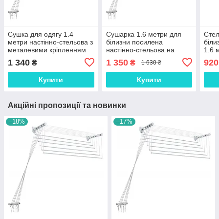
Сушка для одягу 1.4
Сушарка 1.6 метри для
Стел
метри настінно-стельова з
білизни посилена
біли
металевими кріпленням
настінно-стельова на
1.6 
шість лозин.
1 340
1 350
920
₴
₴
1 630 ₴
Купити
Купити
Акційні пропозиції та новинки
–18%
–17%