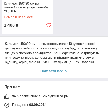
Килимок 150*90 см на
гумовій основі (коричневий)
УЦІНКА
Немає в наявності
1 400
₴
Килимки 150х90 см на вологопоглинаючій гумовій основі —
це чудовий вибір для захисту підлоги від бруду та вологи у
місцях з високою прохідністю. Вони ефективно затримують
пил, воду та пісок, допомагаючи підтримувати чистоту в
будинку, офісі, магазині чи інших приміщеннях. Завдяки
міцній гумовій основі килимки не ковзають і надійно
Показати все
фіксуються на поверхні. Ворсове покриття швидко поглинає
вологу та легко очищується, забезпечуючи комфорт і
практичність у щоденному використанні. Великий розмір
150х90 см дозволяє ефективно перекривати значну площу
Про нас
біля входу або в коридорі.
94% позитивних з 126 відгуків за рік
Працює з 08.09.2014