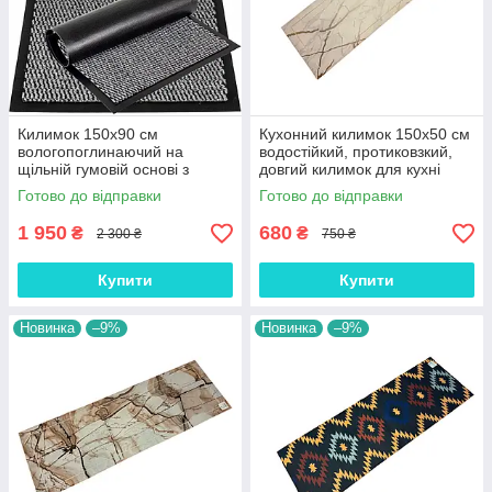
Килимок 150х90 см
Кухонний килимок 150х50 см
вологопоглинаючий на
водостійкий, протиковзкий,
щільній гумовій основі з
довгий килимок для кухні
ворсовим покриттям сірий
(КК41)
Готово до відправки
Готово до відправки
1 950
680
₴
₴
2 300 ₴
750 ₴
Купити
Купити
Новинка
–9%
Новинка
–9%