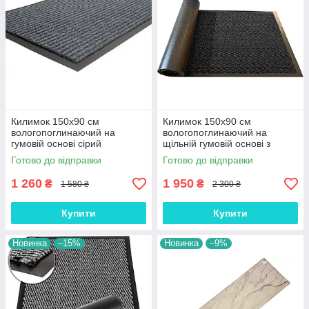
Килимок 150х90 см
Килимок 150х90 см
вологопоглинаючий на
вологопоглинаючий на
гумовій основі сірий
щільній гумовій основі з
(К150903)
ворсовим покриттям
Готово до відправки
Готово до відправки
1 260
1 950
₴
₴
1 580 ₴
2 300 ₴
Купити
Купити
Новинка
–15%
Новинка
–9%