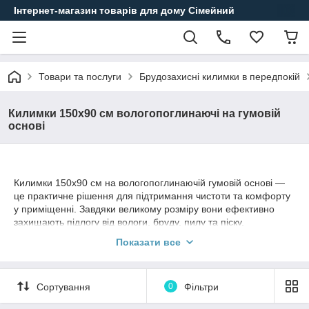
Інтернет-магазин товарів для дому Сімейний
Товари та послуги
Брудозахисні килимки в передпокій
Килимки 150х90 см вологопоглинаючі на гумовій
основі
Килимки 150х90 см на вологопоглинаючій гумовій основі —
це практичне рішення для підтримання чистоти та комфорту
у приміщенні. Завдяки великому розміру вони ефективно
захищають підлогу від вологи, бруду, пилу та піску,
допомагаючи зберігати охайність у будинку, офісі чи
Показати все
комерційному приміщенні.
Ворсове вологопоглинаюче покриття добре затримує воду та
забруднення з підошви взуття, а міцна гумова основа
Сортування
0
Фільтри
запобігає ковзанню та забезпечує надійну фіксацію килимка
на підлозі. Такі килимки чудово підходять для коридору,