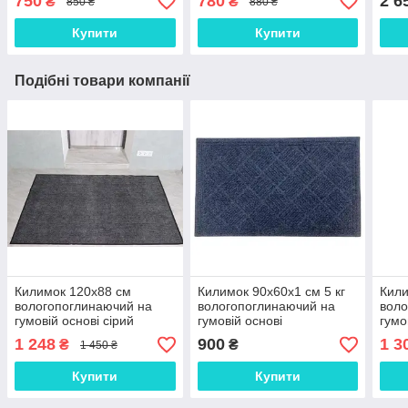
750
780
2 6
₴
₴
850 ₴
880 ₴
Купити
Купити
Подібні товари компанії
Килимок 120х88 см
Килимок 90х60х1 см 5 кг
Кили
вологопоглинаючий на
вологопоглинаючий на
воло
гумовій основі сірий
гумовій основі
гумо
(3008/grey)
брудозахисний сірий
бруд
1 248
900
1 3
₴
₴
1 450 ₴
Купити
Купити