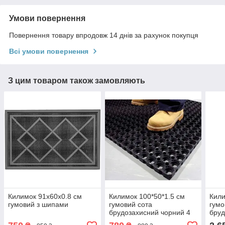
Умови повернення
Повернення товару впродовж 14 днів за рахунок покупця
Всі умови повернення
З цим товаром також замовляють
Килимок 91х60х0.8 см
Килимок 100*50*1.5 см
Кили
гумовий з шипами
гумовий сота
гумо
брудозахисний чорний 4
бруд
кг (К38)
кг (