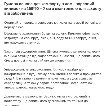
Гумова основа для комфорту в домі: ворсовий
килимок на 150*90
+-2
см з окантовкою для захисту
від забруднень
Отримайте переваги ворсового килимка на гумовій основі для
передпокою:
Ефективне затримання бруду та вологи. Килимок ефективно
затримує на собі бруд, пісок, сніг, воду та інші забруднення,
що надходять з вулиці.
Захист від водопротікання. Щільна гумова окантовка на краях
килимка захищає від водопротікання назовні, що робить його
більш довговічним та стійким до зношення.
Універсальність використання. Килимок підійде для
використання в будь-якому приміщенні з великою прохідністю
людей. Він стане незамінним помічником у домашньому
середовищі, а також у барах, ресторанах, кафе, аптеках,
автозаправках, магазинах тощо.
Довговічність матеріалів. Верх килимка виготовлений із
поліестеру, що робить його довговічним та стійким до
зношення.