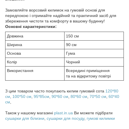
Замовляйте ворсовий килимок на гумовій основі для
передпокою і отримайте надійний та практичний засіб для
збереження чистоти та комфорту в вашому будинку!
Основні характеристики:
Довжина
150 см
Ширина
90 см
Основа
Гума
Колір
Чорний
Використання
Всередині приміщення
та на відкритому повітрі
З цим товаром часто покупають килим гумовий сота
120*80
см
,
100*50 см
,
95*85см
,
90*60 см
,
80*60 см
,
70*50 см
,
60*40
см
,
Також у нашому магазині
plast.in.ua
Ви можете підібрати
сушарки для білизни
,
сушарки для посуду
,
гумові килимки