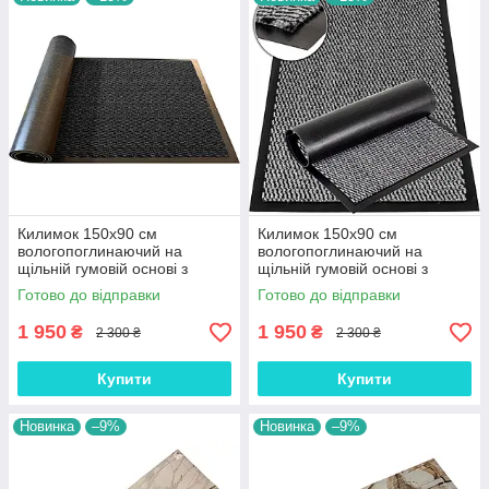
Килимок 150х90 см
Килимок 150х90 см
вологопоглинаючий на
вологопоглинаючий на
щільній гумовій основі з
щільній гумовій основі з
ворсовим покриттям
ворсовим покриттям сірий
Готово до відправки
Готово до відправки
1 950
1 950
₴
₴
2 300 ₴
2 300 ₴
Купити
Купити
Новинка
–9%
Новинка
–9%