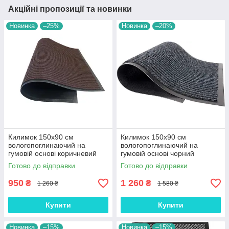
Акційні пропозиції та новинки
Новинка
–25%
Новинка
–20%
Килимок 150х90 см
Килимок 150х90 см
вологопоглинаючий на
вологопоглинаючий на
гумовій основі коричневий
гумовій основі чорний
(К150902)
(К150901)
Готово до відправки
Готово до відправки
950
1 260
₴
₴
1 260 ₴
1 580 ₴
Купити
Купити
Новинка
–15%
Новинка
–15%