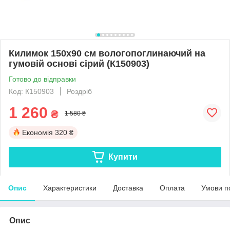
Килимок 150х90 см вологопоглинаючий на
гумовій основі сірий (К150903)
Готово до відправки
Код: К150903
Роздріб
1 260
₴
1 580 ₴
Економія
320 ₴
Купити
Опис
Характеристики
Доставка
Оплата
Умови п
Опис