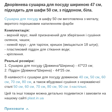
Дворівнева сушарка для посуду шириною 47 см,
підходить для шафи 50 см, з піддоном, біла.
Сушарка для посуду
в шафу 50 см виготовлена з металу,
вкритого порошковим напиленням фарби
Комплектація:
- верхній ярус, який призначений для зберігання і сушіння
склянок, чашок;
- нижній ярус - для тарілок, кришок (вміщається 18 штук);
- пластиковий піддон для стікання води;
- кріплення.
Реальні розміри:
1. Сушарка для посуду (Довжина*Ширина) - 47*23 см;
2. Піддон (Довжина*Ширина) - 44*25 см.
В наявності є сушарки для посуду довжиною
40 см
,
50 см
,
60
см
,
70 см
,
80 см
, а також вбудовані сушіння з нержавіючої
сталі
50 см,
60 см,
70 см
,
80 см,
90 см.
і
настільні
.
Цей та інші товари можна детально подивитися і замовити на
нашому сайті
plast.in.ua
Приховати