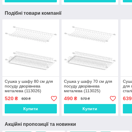
Подібні товари компанії
Сушка у шафу 80 см для
Сушка у шафу 70 см для
Суша
посуду дворівнева
посуду дворівнева
для 
металева (113026)
металева (113025)
стал
520
490
639
₴
₴
600 ₴
570 ₴
Купити
Купити
Акційні пропозиції та новинки