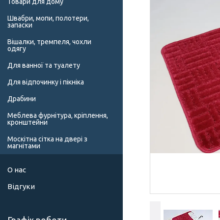
Товари для дому
Швабри, мопи, полотери,
запаски
Вішалки, тремпеля, чохли
одягу
Для ванної та туалету
Для відпочинку і пікніка
Драбини
Меблева фурнітура, кріплення,
кронштейни
Москітна сітка на двері з
магнітами
О нас
Відгуки