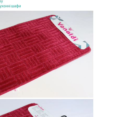
ру
кухонні шафи