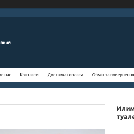
ейний
ро нас
Контакти
Доставка і оплата
Обмін та повернення
Илим
туале