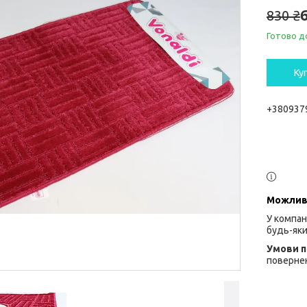
830 ₴
Готово д
Ку
+380937
У компан
будь-яки
повернен