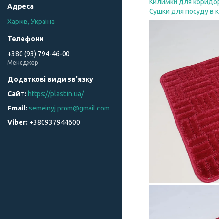
Килимки для коридо
Сушки для посуду в 
Харків, Україна
+380 (93) 794-46-00
Менеджер
https://plast.in.ua/
semeinyj.prom@gmail.com
+380937944600