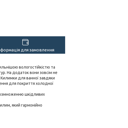
нформація для замовлення
сильнішою вологостійкістю та
ур. На додаток вони зовсім не
). Килимки для ванної завдяки
шення для покриття холодної
 розмноженню шкідливих
килим, який гармонійно