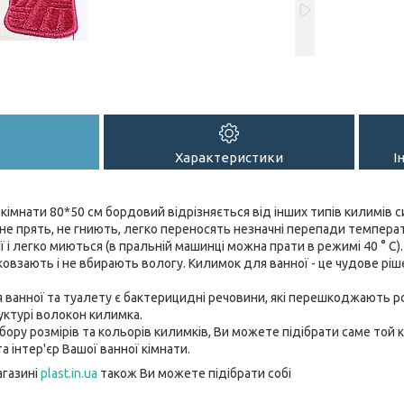
Характеристики
І
кімнати 80*50 см бордовий відрізняється від інших типів килимів 
 не прять, не гниють, легко переносять незначні перепади температ
ї і легко миються (в пральній машинці можна прати в режимі 40 ° С
ковзають і не вбирають вологу. Килимок для ванної - це чудове рі
ля ванної та туалету є бактерицидні речовини, які перешкоджають
руктурі волокон килимка.
ору розмірів та кольорів килимків, Ви можете підібрати саме той 
 інтер'єр Вашої ванної кімнати.
агазині
plast.in.ua
також Ви можете підібрати собі