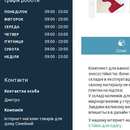
Графік роботи
09:00
20:00
ПОНЕДІЛОК
09:00
20:00
ВІВТОРОК
09:00
20:00
СЕРЕДА
09:00
20:00
ЧЕТВЕР
09:00
20:00
ПʼЯТНИЦЯ
09:00
20:00
СУБОТА
Опис
09:00
20:00
НЕДІЛЯ
Комплект для ванної 
зносостійкістю. Вони
складні в експлуатаці
Контакти
своєму матеріалу не 
плитки на підлозі.
У складі килимків д
Дмитро
мікроорганізмів у ст
Завдяки великому виб
впишеться в дизайн та
Інтернет-магазин товарів для
У нашому інтернет-м
дому Сімейний
Стійки для одягу