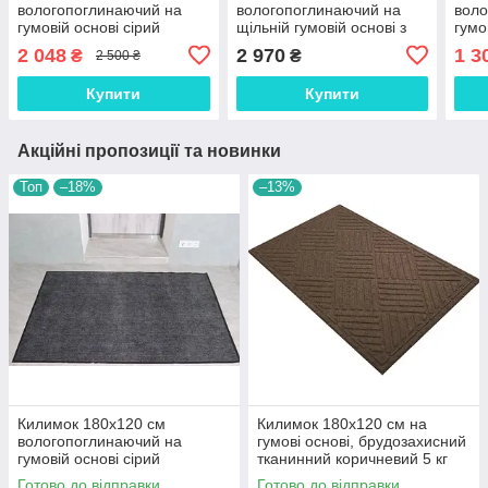
вологопоглинаючий на
вологопоглинаючий на
воло
гумовій основі сірий
щільній гумовій основі з
гумо
ворсовим покриттям
бруд
2 048
2 970
1 3
₴
₴
2 500 ₴
Купити
Купити
Акційні пропозиції та новинки
Топ
–18%
–13%
Килимок 180х120 см
Килимок 180х120 см на
вологопоглинаючий на
гумові основі, брудозахисний
гумовій основі сірий
тканинний коричневий 5 кг
(К506к)
Готово до відправки
Готово до відправки