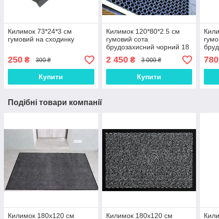
Килимок 73*24*3 см
Килимок 120*80*2.5 см
Кили
гумовий на сходинку
гумовий сота
гумо
брудозахисний чорний 18
бруд
кг HARD (К37)
кг (К
250
2 450
780
₴
₴
300 ₴
3 000 ₴
Купити
Купити
Подібні товари компанії
Килимок 180х120 см
Килимок 180х120 см
Кили