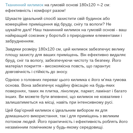
Тканинний килимок
на гумовій основі 180х120 +-2 см:
ефективність і комфорт разом!
Шукаєте ідеальний спосіб захистити свій будинок або
комерційне приміщення від бруду, снігу та вологи? Не
шукайте далі! Наш тканинний килимок на гумовій основі - ваш
найкращий союзник у боротьбі з природними елементами і
забрудненням.
Завдяки розміру 180х120 см, цей килимок забезпечує велику
площу захисту для ваших приміщень. Він ефективно видаляє
бруд, сніг та вологу, забезпечуючи чистоту та безпеку. Його
матеріал покриття - високоякісна повсть, що гарантує
довговічність і стійкість до зносу.
Однією з головних переваг цього килимка є його м'яка гумова
основа. Вона забезпечує надійну фіксацію на будь-яких
поверхнях, таких як плитка, лінолеум, паркет, ламінат і багато
інших. Ви можете бути впевнені, що килимок не ковзатиме і
залишатиметься на місці, навіть при інтенсивному русі.
Цей бар'єрний килимок є ідеальним вибором як для
домашнього використання, так і для приміщень з великим
потоком людей. Його практичність і ефективність роблять його
незамінним помічником у будь-якому середовищі.