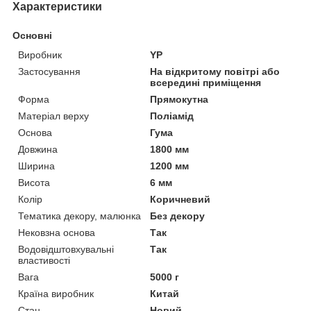
Характеристики
Основні
Виробник
YP
Застосування
На відкритому повітрі або
всередині приміщення
Форма
Прямокутна
Матеріал верху
Поліамід
Основа
Гума
Довжина
1800 мм
Ширина
1200 мм
Висота
6 мм
Колір
Коричневий
Тематика декору, малюнка
Без декору
Нековзна основа
Так
Водовідштовхувальні
Так
властивості
Вага
5000 г
Країна виробник
Китай
Стан
Новий