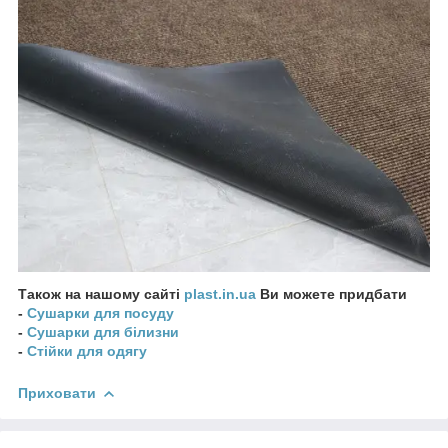
Також на нашому сайті
plast.in.ua
Ви можете придбати
-
Сушарки для посуду
-
Сушарки для білизни
-
Стійки для одягу
Приховати