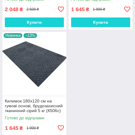
2 048
1 645
₴
₴
2 500 ₴
1 900 ₴
Купити
Купити
Новинка
–13%
Килимок 180х120 см на
гумові основі, брудозахисний
тканинний сірий 5 кг (К506с)
Готово до відправки
1 645
₴
1 900 ₴