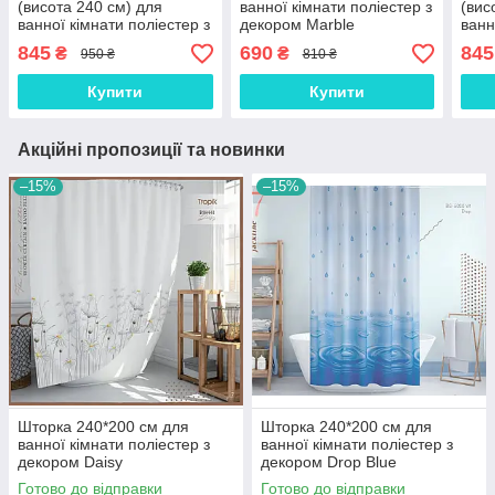
(висота 240 см) для
ванної кімнати поліестер з
(вис
ванної кімнати поліестер з
декором Marble
ванн
декором Marble
деко
845
690
845
₴
₴
950 ₴
810 ₴
Купити
Купити
Акційні пропозиції та новинки
–15%
–15%
Шторка 240*200 см для
Шторка 240*200 см для
ванної кімнати поліестер з
ванної кімнати поліестер з
декором Daisy
декором Drop Blue
Готово до відправки
Готово до відправки