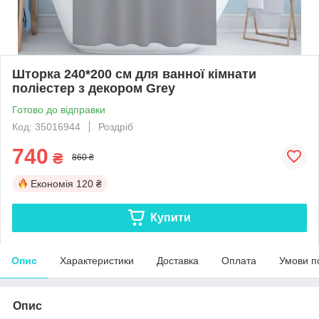
Шторка 240*200 см для ванної кімнати
поліестер з декором Grey
Готово до відправки
Код: 35016944
Роздріб
740
₴
860 ₴
Економія
120 ₴
Купити
Опис
Характеристики
Доставка
Оплата
Умови п
Опис