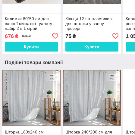
Килимки 80*50 см для
Кільця 12 шт пластикові
Карн
ванної кімнати і туалету
для шторки у ванну
розс
набір 2 в 1 сірий
прозорі
ванн
676
75
1 0
₴
₴
830 ₴
Купити
Купити
Подібні товари компанії
Шторка 180х240 см
Шторка 240*200 см для
Штор