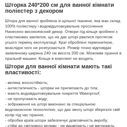
Шторка 240*200 см для ванної кімнати
поліестер з декором
Штора для ванної зроблена зі щільної тканини, яка має склад
100% поліестеру і водовідштовхувальне просочення.
Нанесено високоякісний декор. Отвори під кільця зроблені з
пластикових заклепок, що не дає шторі рватися протягом
усього терміну експлуатації. Краї оброблені термониткою,
внаслідок чого не розпускається. Розмір точно відповідає
заявленому ширина 240 см висота 200 см. Можливе прання в
пральній машині. Кільця в комплект не входять.
Штори для ванної кімнати мають такі
властивості:
- велика зносостійкість;
- антистатичність - шторки не прилипають до тіла;
- мають водовідштовхувальне покриття Waterproof;
- не пропускають воду;
- зображення на шторі виконано за спеціальною
водозахисною технологією, що дає змогу шторі зберігати свій
колір під час прання;
- обробка країв штори забезпечує довговічність виробу;
- стійкі до світлового впливу - не вицвітають і не вигорають;