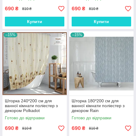
690
690
₴
₴
810 ₴
810 ₴
Купити
Купити
–15%
–15%
Шторка 240*200 см для
Шторка 180*200 см для
ванної кімнати поліестер з
ванної кімнати поліестер з
декором Polkadot
декором Rain
Готово до відправки
Готово до відправки
690
690
₴
₴
810 ₴
810 ₴