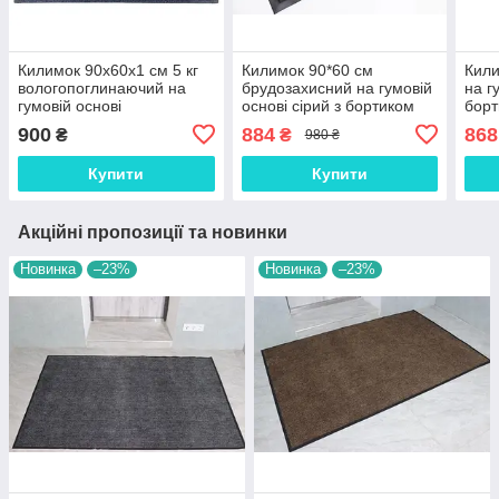
Килимок 90х60х1 см 5 кг
Килимок 90*60 см
Кили
вологопоглинаючий на
брудозахисний на гумовій
на г
гумовій основі
основі сірий з бортиком
борт
брудозахисний сірий
(380
900
884
868
₴
₴
980 ₴
Купити
Купити
Акційні пропозиції та новинки
Новинка
–23%
Новинка
–23%