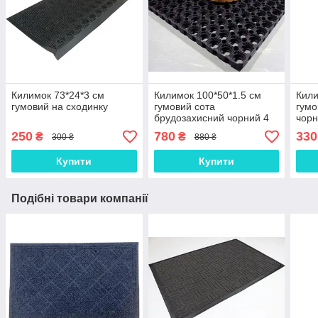
Килимок 73*24*3 см
Килимок 100*50*1.5 см
Кили
гумовий на сходинку
гумовий сота
гумо
брудозахисний чорний 4
чорн
кг (К38)
250
780
330
₴
₴
300 ₴
880 ₴
Купити
Купити
Подібні товари компанії