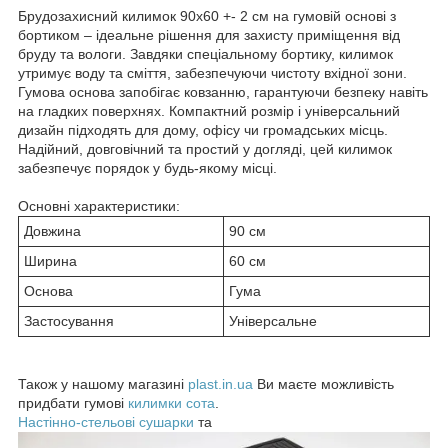
Брудозахисний килимок 90х60 +- 2 см на гумовій основі з
бортиком – ідеальне рішення для захисту приміщення від
бруду та вологи. Завдяки спеціальному бортику, килимок
утримує воду та сміття, забезпечуючи чистоту вхідної зони.
Гумова основа запобігає ковзанню, гарантуючи безпеку навіть
на гладких поверхнях. Компактний розмір і універсальний
дизайн підходять для дому, офісу чи громадських місць.
Надійний, довговічний та простий у догляді, цей килимок
забезпечує порядок у будь-якому місці.
Основні характеристики:
Довжина
90 см
Ширина
60 см
Основа
Гума
Застосування
Універсальне
Також у нашому магазині
plast.in.ua
Ви маєте можливість
придбати гумові
килимки сота
.
Настінно-стельові сушарки
та