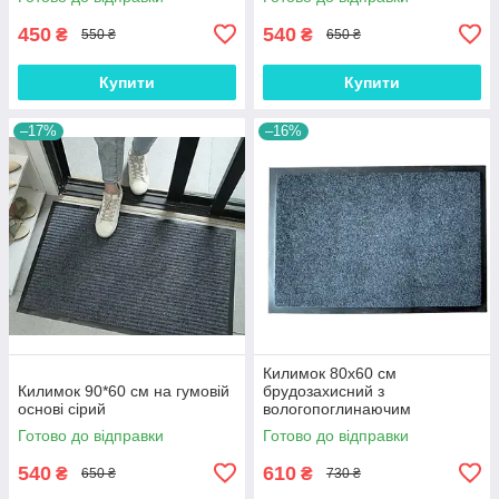
450
540
₴
₴
550 ₴
650 ₴
Купити
Купити
–17%
–16%
Килимок 80х60 см
Килимок 90*60 см на гумовій
брудозахисний з
основі сірий
вологопоглинаючим
покриттям сірий В80с
Готово до відправки
Готово до відправки
540
610
₴
₴
650 ₴
730 ₴