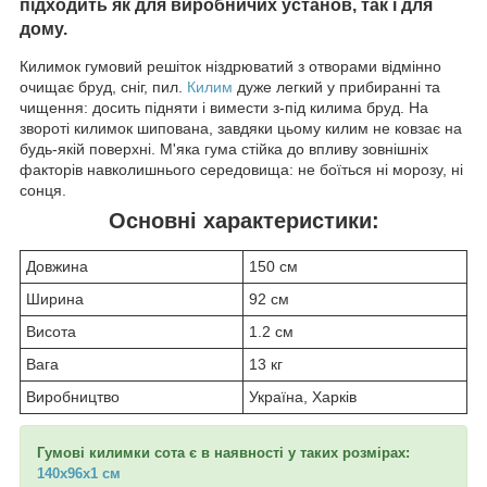
підходить як для виробничих установ, так і для
дому.
Килимок гумовий решіток ніздрюватий з отворами відмінно
очищає бруд, сніг, пил.
Килим
дуже легкий у прибиранні та
чищення: досить підняти і вимести з-під килима бруд. На
звороті килимок шипована, завдяки цьому килим не ковзає на
будь-якій поверхні. М'яка гума стійка до впливу зовнішніх
факторів навколишнього середовища: не боїться ні морозу, ні
сонця.
Основні характеристики:
Довжина
150 см
Ширина
92 см
Висота
1.2 см
Вага
13 кг
Виробництво
Україна, Харків
Гумові килимки сота є в наявності у таких розмірах:
140х96х1 см