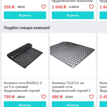
брудозахисний тканинний
бруд
сірий 5 кг (К506с)
кори
250
1 645
1 6
₴
₴
300 ₴
1 900 ₴
Купити
Купити
Подібні товари компанії
Килимок сота 90х60х1.2
Килимок 71х57х1 см
Кили
см 5 кг гумовий
гумовий сота
гумо
брудозахисний чорний
брудозахисний чорний 2
бруд
кг (К34)
кг H
780
490
2 4
₴
₴
880 ₴
570 ₴
Купити
Купити