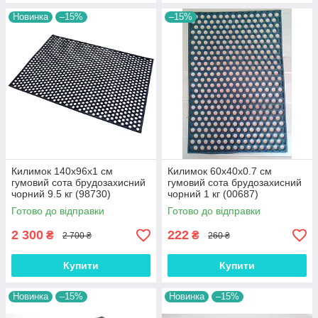
Новинка
–15%
–15%
Килимок 140х96х1 см
Килимок 60х40х0.7 см
гумовий сота брудозахисний
гумовий сота брудозахисний
чорний 9.5 кг (98730)
чорний 1 кг (00687)
Готово до відправки
Готово до відправки
2 300
222
₴
₴
2 700 ₴
260 ₴
Купити
Купити
Новинка
–15%
Новинка
–15%