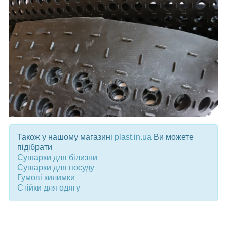
Також у нашому магазині
plast.in.ua
Ви можете
підібрати
Сушарки для білизни
Сушарки для посуду
Гумові килимки
Стійки для одягу