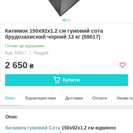
Килимок 150х92х1.2 см гумовий сота
брудозахисний чорний 13 кг (59017)
Готово до відправки
Код: 59017
Роздріб
2 650
₴
Купити
Опис
Характеристики
Доставка
Оплата
Умови п
Опис
Килимок гумовий Сота
150х92х1.2 см відмінно