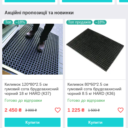
Акційні пропозиції та новинки
Топ
–18%
Топ продажів
–18%
Килимок 120*80*2.5 см
Килимок 80*60*2.5 см
гумовий сота брудозахисний
гумовий сота брудозахисний
чорний 18 кг HARD (К37)
чорний 8.5 кг HARD (К36)
Готово до відправки
Готово до відправки
2 450
1 225
₴
₴
3 000 ₴
1 500 ₴
Купити
Купити