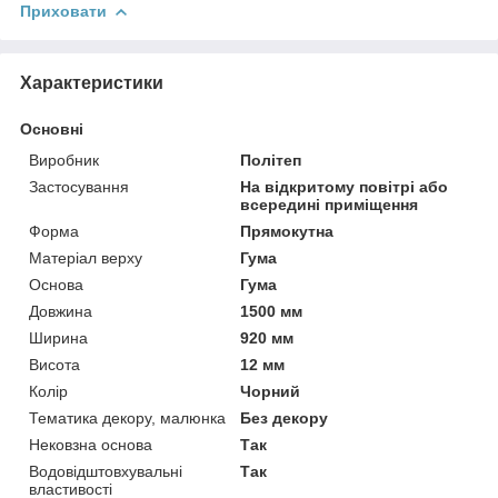
Приховати
Характеристики
Основні
Виробник
Політеп
Застосування
На відкритому повітрі або
всередині приміщення
Форма
Прямокутна
Матеріал верху
Гума
Основа
Гума
Довжина
1500 мм
Ширина
920 мм
Висота
12 мм
Колір
Чорний
Тематика декору, малюнка
Без декору
Нековзна основа
Так
Водовідштовхувальні
Так
властивості