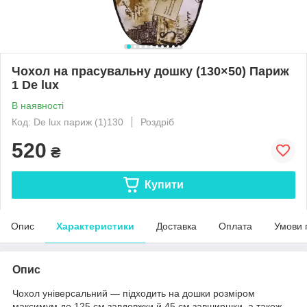
Чохол на прасувальну дошку (130×50) Париж
1 De lux
В наявності
Код: De lux париж (1)130
Роздріб
520
₴
Купити
Опис
Характеристики
Доставка
Оплата
Умови 
Опис
Чохол універсальний — підходить на дошки розміром
максимум до 125 см завдовжки й 45 см завширшки, а також