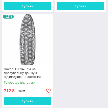
Купити
Купити
–11%
Чохол 126х47 см на
прасувальну дошку з
підкладкою на зятяжках
Laundry M Metallic (М42м)
Готово до відправки
712
₴
800 ₴
Купити