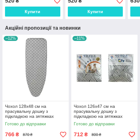
520
520
630
₴
₴
Купити
Купити
Акційні пропозиції та новинки
–12%
–11%
Чохол 128х48 см на
Чохол 126х47 см на
прасувальну дошку з
прасувальну дошку з
підкладкою на зятяжках
підкладкою на зятяжках
Laundry L Metallic (L42м)
Laundry M Metallic (М42м1)
Готово до відправки
Готово до відправки
766
712
₴
₴
870 ₴
800 ₴