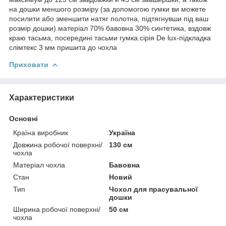
на дошки меншого розміру (за допомогою гумки ви можете
посилити або зменшити натяг полотна, підтягнувши під ваш
розмір дошки).матеріал 70% бавовна 30% синтетика, вздовж
краю тасьма, посередині тасьми гумка.сірія De lux-підкладка
слімтекс 3 мм пришита до чохла
Приховати
Характеристики
Основні
Країна виробник
Україна
Довжина робочої поверхні/
130 см
чохла
Матеріал чохла
Бавовна
Стан
Новий
Тип
Чохол для прасувальної
дошки
Ширина робочої поверхні/
50 см
чохла