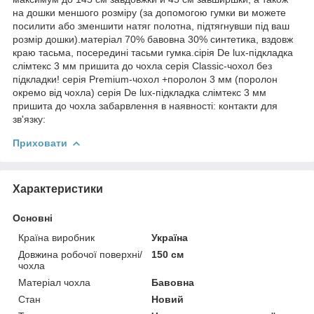
на дошки меншого розміру (за допомогою гумки ви можете
посилити або зменшити натяг полотна, підтягнувши під ваш
розмір дошки).матеріал 70% бавовна 30% синтетика, вздовж
краю тасьма, посередині тасьми гумка.сірія De lux-підкладка
слімтекс 3 мм пришита до чохла серія Classic-чохол без
підкладки! серія Premium-чохол +поролон 3 мм (поролон
окремо від чохла) серія De lux-підкладка слімтекс 3 мм
пришита до чохла забарвлення в наявності: контакти для
зв'язку:
Приховати
Характеристики
Основні
Країна виробник
Україна
Довжина робочої поверхні/
150 см
чохла
Матеріал чохла
Бавовна
Стан
Новий