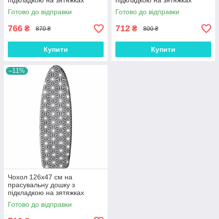
підкладкою на зятяжках
підкладкою на зятяжках
Laundry L Metallic (L42м)
Laundry M Metallic (М42м1)
Готово до відправки
Готово до відправки
766
712
₴
₴
870 ₴
800 ₴
Купити
Купити
–11%
Чохол 126х47 см на
прасувальну дошку з
підкладкою на зятяжках
Laundry M Metallic (М42м)
Готово до відправки