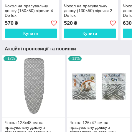
Чохол на прасувальну
Чохол на прасувальну
Чохо
дошку (150×50) зірочки 4
дошку (130×50) зірочки 2
дошк
De lux
De lux
De l
570
520
630
₴
₴
Купити
Купити
Акційні пропозиції та новинки
–12%
–11%
Чохол 128х48 см на
Чохол 126х47 см на
прасувальну дошку з
прасувальну дошку з