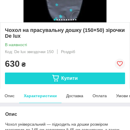
Чохол на прасувальну дошку (150×50) зірочки
De lux
В наявності
Код: De lux звездочки 150
Роздріб
630
₴
Купити
Опис
Характеристики
Доставка
Оплата
Умови 
Опис
Чохол універсальний — підходить на дошки розміром
максимум до 145 см завдовжки й 45 см завширшки, а також