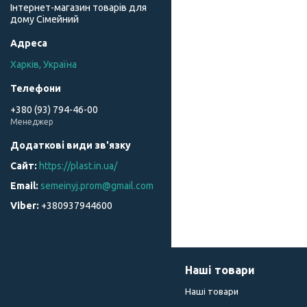
Інтернет-магазин товарів для
дому Сімейний
Харків, Україна
+380 (93) 794-46-00
Менеджер
https://plast.in.ua/
semeinyj.prom@gmail.com
+380937944600
Наші товари
Наші товари