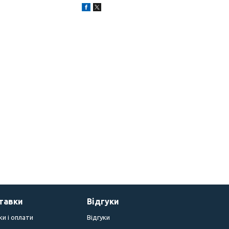
тавки
Відгуки
и і оплати
Відгуки