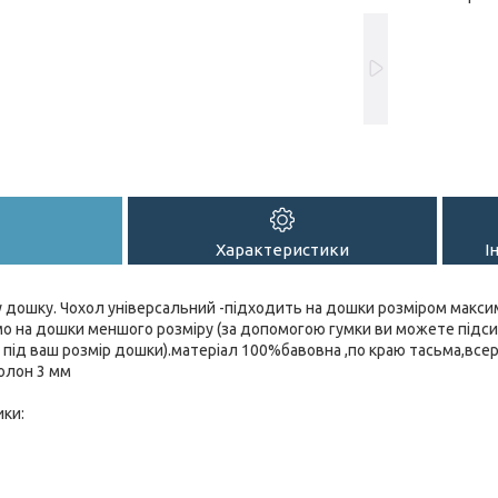
Характеристики
І
 дошку. Чохол універсальний -підходить на дошки розміром максим
амо на дошки меншого розміру (за допомогою гумки ви можете підс
під ваш розмір дошки).матеріал 100%бавовна ,по краю тасьма,всер
олон 3 мм
ики: