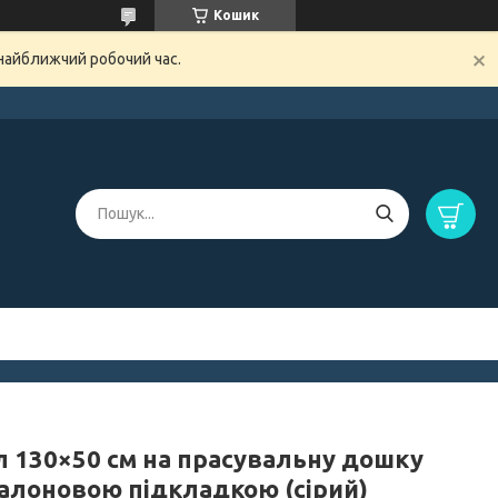
Кошик
 найближчий робочий час.
л 130×50 см на прасувальну дошку
ралоновою підкладкою (сірий)