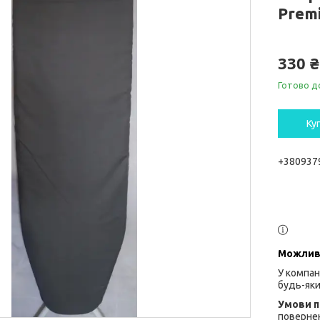
Prem
330 ₴
Готово д
Ку
+380937
У компан
будь-яки
повернен