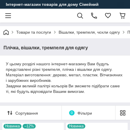
Інтернет-магазин товарів для дому Сімейний
Товари та послуги
Вішалки, тремпеля, чохли одягу
П
Плічка, вішалки, тремпеля для одягу
У цьому розділі нашого інтернет-магазину Вам будуть
представлені різні тремпеля, плічка і вішалки для одягу.
Матеріал виготовлення: дерево, метал, пластик. Вітчизняних
і зарубіжних виробників.
Завдяки великій палітрі кольорів Ви зможете підібрати саме
ті, які будуть відповідати Вашим вимогам.
Сортування
0
Фільтри
Новинка
–12%
Новинка