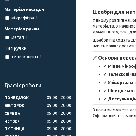
Матеріал насадки
Швабри для митт
Мікрофібра
1
У цьому розділі нашо
матеріалів. У наявнос
Матеріал ручки
домашнього, так і дл
метал
1
Швабри підходять д
навіть важкодоступні
Тип ручки
телескопічна
1
✅ Основні перев
✔
Міцна мікро
✔
Телескопічна
✔
Універсальні
Графік роботи
✔
Швидке митт
09:00
20:00
ПОНЕДІЛОК
✔
Доступна ці
09:00
20:00
ВІВТОРОК
З нами ви можете ле
09:00
20:00
СЕРЕДА
Оформлюйте замовлен
09:00
20:00
ЧЕТВЕР
09:00
20:00
ПʼЯТНИЦЯ