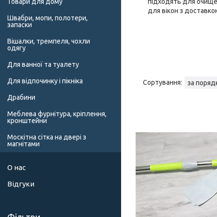
Товари для дому
підходять для очищен
для вікон з доставкою
Швабри, мопи, полотери,
запаски
Вішалки, тремпеля, чохли
одягу
Для ванної та туалету
Для відпочинку і пікніка
Драбини
Меблева фурнітура, кріплення,
кронштейни
Москітна сітка на двері з
магнітами
О нас
Відгуки