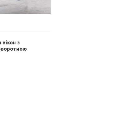
вікон з
оворотною