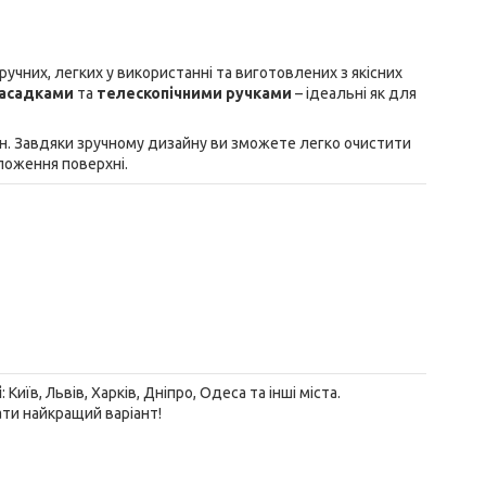
ручних, легких у використанні та виготовлених з якісних
асадками
та
телескопічними ручками
– ідеальні як для
рин. Завдяки зручному дизайну ви зможете легко очистити
ложення поверхні.
і
: Київ, Львів, Харків, Дніпро, Одеса та інші міста.
ти найкращий варіант!