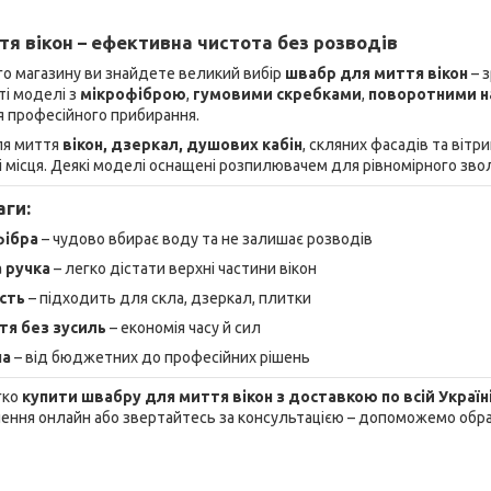
я вікон – ефективна чистота без розводів
го магазину ви знайдете великий вибір
швабр для миття вікон
– з
ті моделі з
мікрофіброю
,
гумовими скребками
,
поворотними н
я професійного прибирання.
ля миття
вікон, дзеркал, душових кабін
, скляних фасадів та віт
 місця. Деякі моделі оснащені розпилювачем для рівномірного зво
аги:
фібра
– чудово вбирає воду та не залишає розводів
 ручка
– легко дістати верхні частини вікон
сть
– підходить для скла, дзеркал, плитки
я без зусиль
– економія часу й сил
на
– від бюджетних до професійних рішень
гко
купити швабру для миття вікон з доставкою по всій Україн
ня онлайн або звертайтесь за консультацією – допоможемо обра