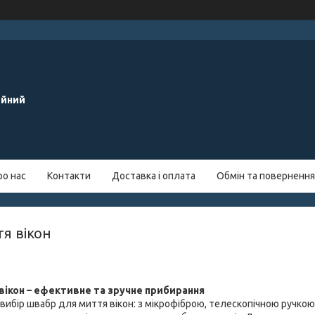
ейний
ро нас
Контакти
Доставка і оплата
Обмін та повернення
я вікон
ікон – ефективне та зручне прибирання
вибір швабр для миття вікон: з мікрофіброю, телескопічною ручко