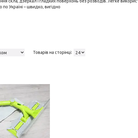
ня скла, дзеркал і гладких поверхонь без розводів. Легке використ
 по Україні – швидко, вигідно