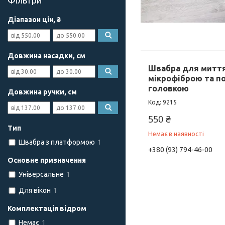
Фільтри
Діапазон цін, ₴
Довжина насадки, см
Швабра для миття 
мікрофіброю та п
головкою
Довжина ручки, см
9215
550 ₴
Тип
Немає в наявності
Швабра з платформою
1
+380 (93) 794-46-00
Основне призначення
Універсальне
1
Для вікон
1
Комплектація відром
Немає
1